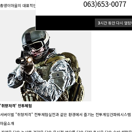
063)653-0077
총댕이마을의 대표적인 음식점입니다. 마을에서 자라는 신선한재료와 정갈한 음식
3
시간 동안 다시 열람
'취향저격' 전투체험
서버이벌 "취향저격" 전투체험실전과 같은 환경에서 즐기는 전투게임건파워시스템 
마을소개