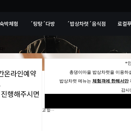
숙박체험
´탕탕´다방
´밥상차렷´음식점
로컬
다!
*
초대합니다.
시간온라인예약
총댕이마을 밥상차렷을 이용하실
.
밥상차렷 메뉴는
체험객에 한해서만
감사
 진행해주시면
산물 등을 정성스럽게 길러내고 있…