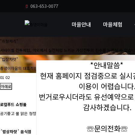
063-653-0077
마을안내
마을체험
"취향저격"
서바이벌 전투체험, 야외에서 실전처럼 느끼는 가상전투의 진수를 느끼실 수 있습니
"밥상차렷"
*안내말씀*
총댕이마을의 대표적인 음식점입니다. 신선한재료와 정갈한 음식솜씨로 여러분을 
현재 홈페이지 점검중으로 실
01
02
이용이 어렵습니다
아래로
번거로우시더라도 유선예약으로
로컬푸드 쇼핑몰
감사하겠습니다.
공기좋고 물 맑은 청정지역 순창 총댕이마을복분자를 시작으로 블루베리, 각종 농
☏문의전화
☏
´밥상차렷´ 음식점