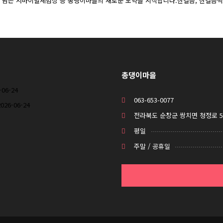
을 담은 서바이벌체험장 등 총댕이마을의 새로운 도약을 시작합니다.한걸음, 한걸음씩
총댕이마을
-06-24
063-653-0077
2026-06-24
전라북도 순창군 쌍치면 청정로 558
평일
주말 / 공휴일